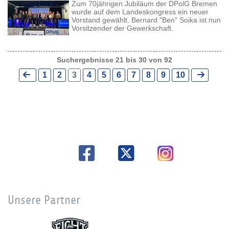
Zum 70jährigen Jubiläum der DPolG Bremen
wurde auf dem Landeskongress ein neuer
Vorstand gewählt. Bernard "Ben" Soika ist nun
Vorsitzender der Gewerkschaft.
Suchergebnisse 21 bis 30 von 92
1
2
3
4
5
6
7
8
9
10
Unsere Partner