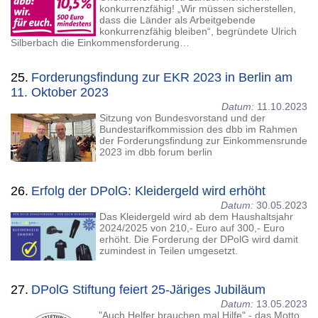
konkurrenzfähig! „Wir müssen sicherstellen,
dass die Länder als Arbeitgebende
konkurrenzfähig bleiben“, begründete Ulrich
Silberbach die Einkommensforderung…
25.
Forderungsfindung zur EKR 2023 in Berlin am
11. Oktober 2023
Datum:
11.10.2023
Sitzung von Bundesvorstand und der
Bundestarifkommission des dbb im Rahmen
der Forderungsfindung zur Einkommensrunde
2023 im dbb forum berlin
26.
Erfolg der DPolG: Kleidergeld wird erhöht
Datum:
30.05.2023
Das Kleidergeld wird ab dem Haushaltsjahr
2024/2025 von 210,- Euro auf 300,- Euro
erhöht. Die Forderung der DPolG wird damit
zumindest in Teilen umgesetzt.
27.
DPolG Stiftung feiert 25-Järiges Jubiläum
Datum:
13.05.2023
"Auch Helfer brauchen mal Hilfe" - das Motto