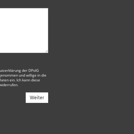
utzerklärung der DPolG
genommen und willige in die
aten ein. Ich kann diese
 widerrufen.
Weiter