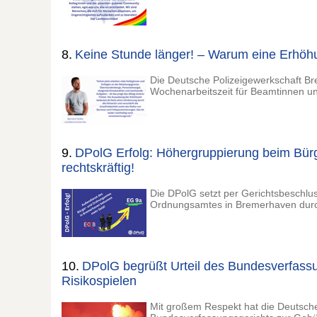
8.
Keine Stunde länger! – Warum eine Erhöhun
Die Deutsche Polizeigewerkschaft Br
Wochenarbeitszeit für Beamtinnen u
9.
DPolG Erfolg: Höhergruppierung beim Bü
rechtskräftig!
Die DPolG setzt per Gerichtsbeschl
Ordnungsamtes in Bremerhaven dur
10.
DPolG begrüßt Urteil des Bundesverfass
Risikospielen
Mit großem Respekt hat die Deutsche