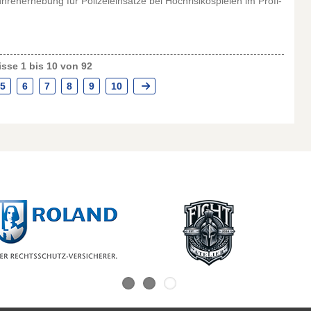
enerhebung für Polizeieinsätze bei Hochrisikospielen im Profi-
sse 1 bis 10 von 92
5
6
7
8
9
10