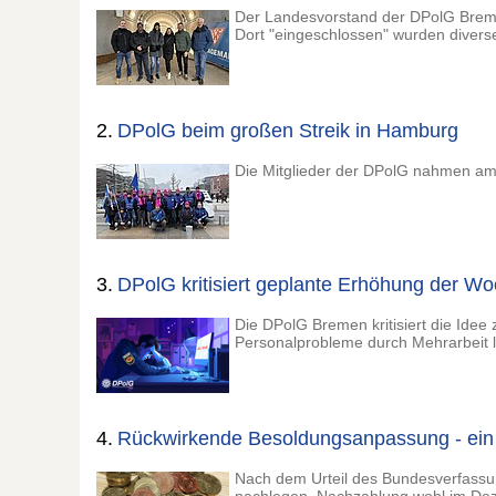
Der Landesvorstand der DPolG Brem
Dort "eingeschlossen" wurden divers
2.
DPolG beim großen Streik in Hamburg
Die Mitglieder der DPolG nahmen am
3.
DPolG kritisiert geplante Erhöhung der Wo
Die DPolG Bremen kritisiert die Idee 
Personalprobleme durch Mehrarbeit lö
4.
Rückwirkende Besoldungsanpassung - ein
Nach dem Urteil des Bundesverfass