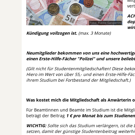
Mit
ver
ACH
dop
Foto: Flavio Gasperini
wir
Kündigung vollzogen ist.
(max. 3 Monate)
Neumitglieder bekommen von uns eine hochwerti
einen Erste-Hilfe-Fächer "Polizei" und unsere belie
(Gilt nicht für Studentenmitgliedschaften! Diese be
Hiero im Wert von über 55,- und einen Erste-Hilfe-F
ihrem Studium bei Fortbestand der Mitgliedschaft.)
Was kostet mich die Mitgliedschaft als Anwärterin 
Für Beamtinnen und Beamte im Studium ist die Mitgl
beträgt der Beitrag
1 € pro Monat bis zum Studiene
WICHTIG:
Sollte sich das Studium verlängern, ist di
setzen, damit der günstige Studentenbeitrag weiterh