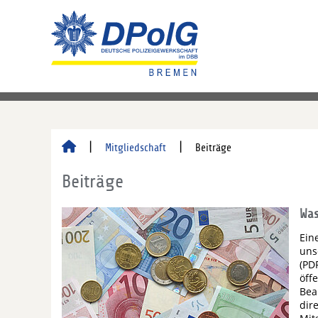
Mitgliedschaft
Beiträge
Beiträge
Was
Ein
uns
(PD
öff
Bea
dir