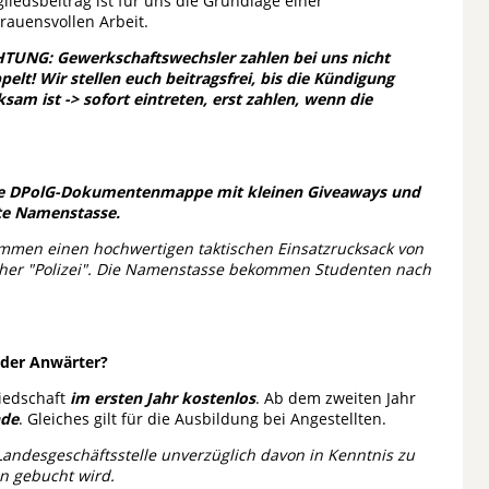
gliedsbeitrag ist für uns die Grundlage einer
trauensvollen Arbeit.
TUNG: Gewerkschaftswechsler zahlen bei uns nicht
pelt! Wir stellen euch beitragsfrei, bis die Kündigung
ksam ist -> sofort eintreten, erst zahlen, wenn die
ge DPolG-Dokumentenmappe mit kleinen Giveaways und
bte Namenstasse.
kommen einen hochwertigen taktischen Einsatzrucksack von
ächer "Polizei". Die Namenstasse bekommen Studenten nach
oder Anwärter?
iedschaft
im ersten Jahr kostenlos
. Ab dem zweiten Jahr
nde
. Gleiches gilt für die Ausbildung bei Angestellten.
e Landesgeschäftsstelle unverzüglich davon in Kenntnis zu
in gebucht wird.