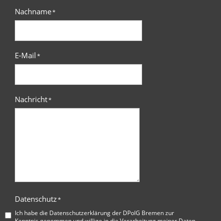
Nachname
*
E-Mail
*
Nachricht
*
Datenschutz
*
Ich habe die
Datenschutzerklärung der DPolG Bremen
zur
Kenntnis genommen und willige in die Verarbeitung meiner Daten