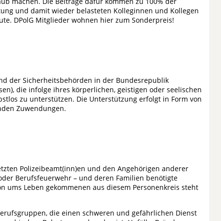
aub machen. Die Beiträge dafür kommen zu 100% der
ftung und damit wieder belasteten Kolleginnen und Kollegen
ute. DPolG Mitglieder wohnen hier zum Sonderpreis!
nd der Sicherheitsbehörden in der Bundesrepublik
n), die infolge ihres körperlichen, geistigen oder seelischen
bstlos zu unterstützen. Die Unterstützung erfolgt in Form von
enden Zuwendungen.
rletzten Polizeibeamt(inn)en und den Angehörigen anderer
l oder Berufsfeuerwehr – und deren Familien benötigte
von ums Leben gekommenen aus diesem Personenkreis steht
 Berufsgruppen, die einen schweren und gefährlichen Dienst