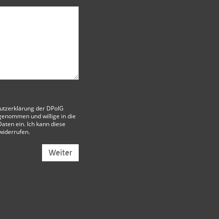
utzerklärung der DPolG
genommen und willige in die
aten ein. Ich kann diese
 widerrufen.
Weiter