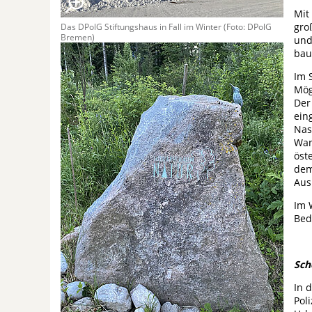
Mit
gro
Das DPolG Stiftungshaus in Fall im Winter (Foto: DPolG
Bremen)
und
bau
Im 
Mög
Der
ein
Nas
Wan
öst
dem
Aus
Im 
Bed
Sch
In 
Pol