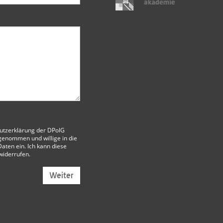
utzerklärung der DPolG
genommen und willige in die
aten ein. Ich kann diese
 widerrufen.
Weiter