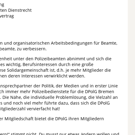
ng
rten Dienstrecht
vertrag
alen und organisatorischen Arbeitsbedingungen für Beamte,
eibeamte, zu verbessern.
edenheit unter den Polizeibeamten abnimmt und sich die
 wichtig, Berufsinteressen durch eine große
ese Solidargemeinschaft ist, d.h. je mehr Mitglieder die
nen deren Interessen verwirklicht werden.
Ansprechpartner der Politik, der Medien und in erster Linie
ich immer mehr Polizeibedienstete für die DPolG Bremen
. Die Nähe, die individuelle Problemlösung, die Vielzahl an
as und noch viel mehr führte dazu, dass sich die DPolG
itgliederzahl vervierfacht hat!
 Mitgliedschaft bietet die DPolG ihren Mitgliedern
ndern!“ stimmt nicht. Du musst nur etwas ändern wollen und