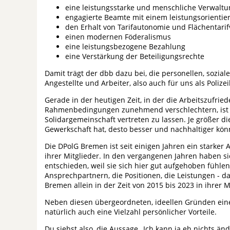
eine leistungsstarke und menschliche Verwaltu
engagierte Beamte mit einem leistungsorientie
den Erhalt von Tarifautonomie und Flächentarif
einen modernen Föderalismus
eine leistungsbezogene Bezahlung
eine Verstärkung der Beteiligungsrechte
Damit trägt der dbb dazu bei, die personellen, sozi
Angestellte und Arbeiter, also auch für uns als Poliz
Gerade in der heutigen Zeit, in der die Arbeitszufri
Rahmenbedingungen zunehmend verschlechtern, ist es
Solidargemeinschaft vertreten zu lassen. Je größer di
Gewerkschaft hat, desto besser und nachhaltiger kön
Die DPolG Bremen ist seit einigen Jahren ein starker 
ihrer Mitglieder. In den vergangenen Jahren haben s
entschieden, weil sie sich hier gut aufgehoben fühlen
Ansprechpartnern, die Positionen, die Leistungen - d
Bremen allein in der Zeit von 2015 bis 2023 in ihrer M
Neben diesen übergeordneten, ideellen Gründen einer
natürlich auch eine Vielzahl persönlicher Vorteile.
Du siehst also, die Aussage „Ich kann ja eh nichts ä