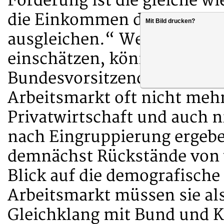
Forderung ist die gleiche wie
die Einkommen der Beschäft
Mit Bild drucken?
ausgleichen.“ Wenn die Länd
einschätzen, könne man sich
Bundesvorsitzende weiter. 
Arbeitsmarkt oft nicht mehr
Privatwirtschaft und auch 
nach Eingruppierung ergebe
demnächst Rückstände von w
Blick auf die demografische
Arbeitsmarkt müssen sie als
Gleichklang mit Bund und 