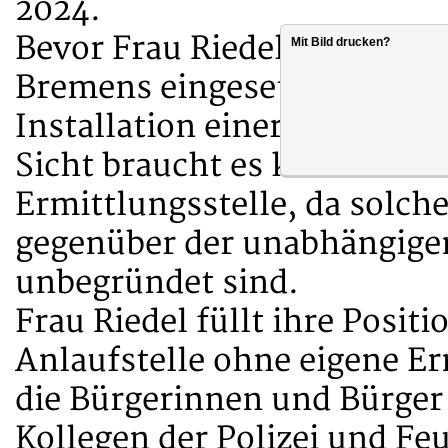
2024.
Bevor Frau Riedel 2022 als 
Mit Bild drucken?
Bremens eingesetzt wurde, 
Installation einer solchen 
Sicht braucht es keine weit
Ermittlungsstelle, da solch
gegenüber der unabhängigen
unbegründet sind.
Frau Riedel füllt ihre Positi
Anlaufstelle ohne eigene E
die Bürgerinnen und Bürger 
Kollegen der Polizei und F