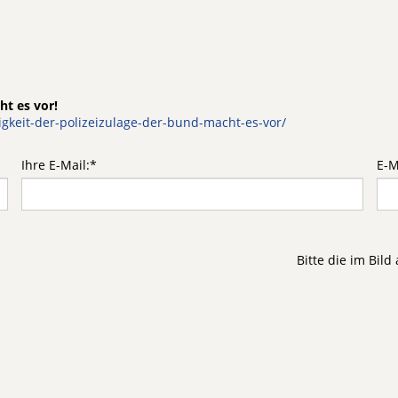
ht es vor!
keit-der-polizeizulage-der-bund-macht-es-vor/
Ihre E-Mail:
*
E-M
Bitte die im Bil