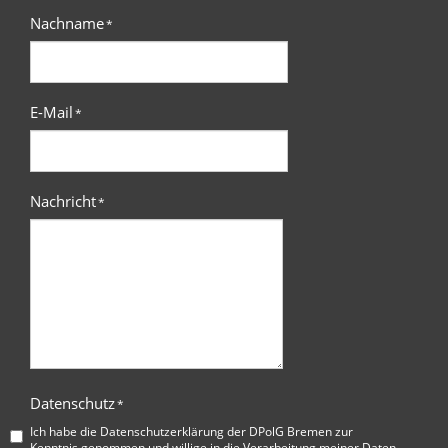
Nachname
*
E-Mail
*
Nachricht
*
Datenschutz
*
Ich habe die
Datenschutzerklärung der DPolG Bremen
zur
Kenntnis genommen und willige in die Verarbeitung meiner Daten