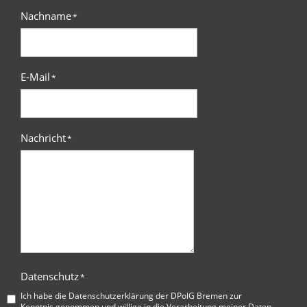
Nachname
*
E-Mail
*
Nachricht
*
Datenschutz
*
Ich habe die
Datenschutzerklärung der DPolG Bremen
zur
Kenntnis genommen und willige in die Verarbeitung meiner Daten